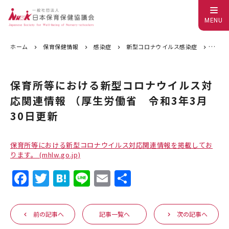
MENU
ホーム
保育保健情報
感染症
新型コロナウイルス感染症
保育
保育所等における新型コロナウイルス対
応関連情報 （厚生労働省 令和3年3月
30日更新
保育所等における新型コロナウイルス対応関連情報を掲載してお
ります。 (mhlw.go.jp)
F
T
H
Li
E
共
a
w
at
n
m
有
c
it
e
e
ai
前の記事へ
記事一覧へ
次の記事へ
e
te
n
l