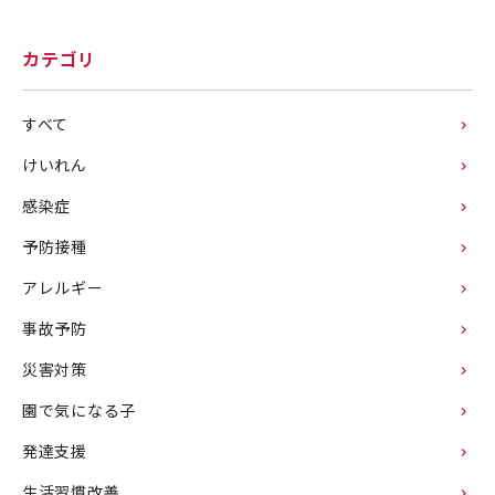
b
r
a
o
カテゴリ
o
すべて
k
けいれん
感染症
予防接種
アレルギー
事故予防
災害対策
園で気になる子
発達支援
生活習慣改善