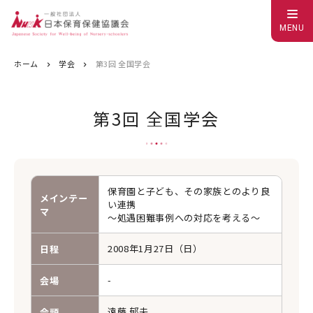
MENU
ホーム
学会
第3回 全国学会
第3回 全国学会
保育園と子ども、その家族とのより良
メインテー
い連携
マ
～処遇困難事例への対応を考える～
2008年1月27日（日）
日程
-
会場
遠藤 郁夫
会頭